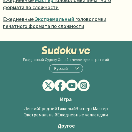
Ежедневные
Мастер
головоломки печатного
формата по сложности
Ежедневные
Экстремальный
головоломки
печатного формата по сложности
Ежедневный Судоку
Онлайн-челленджи стратегий
Русский
Игра
Легкий
Средний
Тяжелый
Эксперт
Мастер
Экстремальный
Ежедневные челленджи
Другое