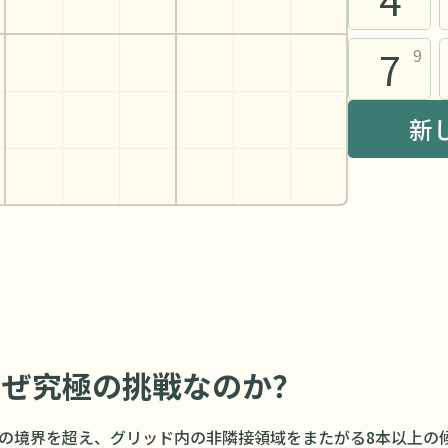
7
9
新
なぜ究極の挑戦なのか？
の境界を超え、グリッド内の非隣接領域をまたがる8本以上の