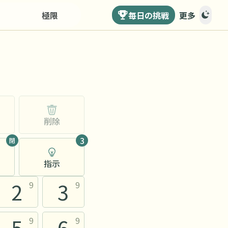
極限
毎日の挑戦
更多
削除
3
閉
指示
2
3
9
9
5
6
9
9