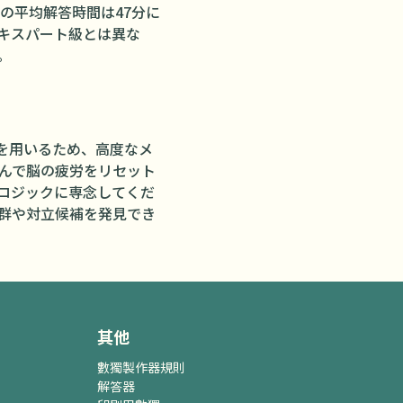
の平均解答時間は47分に
エキスパート級とは異な
。
）を用いるため、高度なメ
挟んで脳の疲労をリセット
ロジックに専念してくだ
群や対立候補を発見でき
其他
數獨製作器
規則
解答器