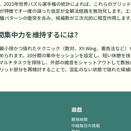
。2023年世界パズル選手権の統計によれば、これらのグリッド
が特徴です――一度の誤った仮定が全解法経路を無効化します。
三層パターンの衝突を含み、候補数が三次元的に相互作用します
間集中力を維持するには？
最小限かつ隠れたテクニック（数対、XY-Wing、着色法など
められます。20分間の集中セッションを設定し、短い休憩を
マルチタスクを排除し、外部の雑音をシャットアウトして数独
リッド部分を再検討することで、混乱のない状態で隠れた候補
遊戯
簡易
極限
中級
毎日の挑戦