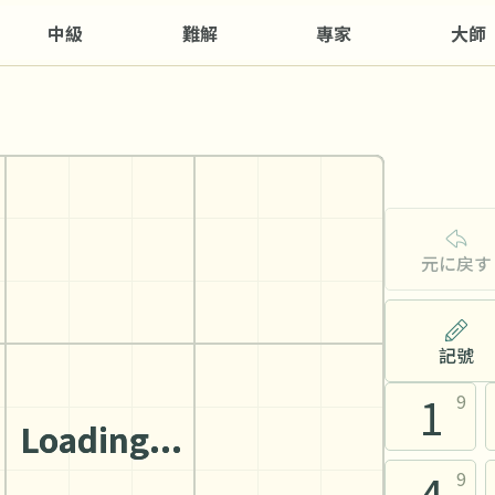
中級
難解
專家
大師
元に戻す
記號
1
9
4
9