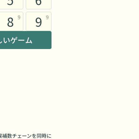
8
9
9
9
しいゲーム
候補数チェーンを同時に