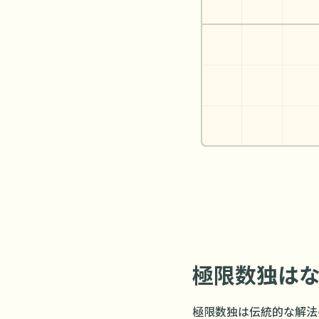
極限数独は
極限数独は伝統的な解法